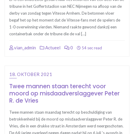
tribune in het Goffertstadion van NEC Nijmegen na afloop van de
derby van zondag tegen Vitesse Arnhem. De betonnen vloer
begaf het op het moment dat de Vitesse-fans met de spelers de
1-0 overwinning vierden. Niemand raakte gewond dankzij een
containerbak onder de tribune die de val […]
vian_admin
Actueel
0
54 sec read
18. OKTOBER 2021
Twee mannen staan terecht voor
moord op misdaadverslaggever Peter
R. de Vries
Twee mannen staan maandag terecht op beschuldiging van
betrokkenheid bij de moord op misdaadverslaggever Peter R. de
Vries, die in een drukke straat in Amsterdam werd neergeschoten.
De 64-jarige overleed negen dagen nadat hij op 6 juli ’s avonds in