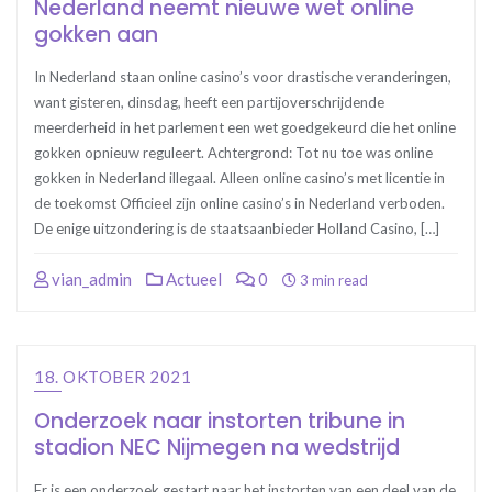
Nederland neemt nieuwe wet online
gokken aan
In Nederland staan online casino’s voor drastische veranderingen,
want gisteren, dinsdag, heeft een partijoverschrijdende
meerderheid in het parlement een wet goedgekeurd die het online
gokken opnieuw reguleert. Achtergrond: Tot nu toe was online
gokken in Nederland illegaal. Alleen online casino’s met licentie in
de toekomst Officieel zijn online casino’s in Nederland verboden.
De enige uitzondering is de staatsaanbieder Holland Casino, […]
vian_admin
Actueel
0
3 min read
18. OKTOBER 2021
Onderzoek naar instorten tribune in
stadion NEC Nijmegen na wedstrijd
Er is een onderzoek gestart naar het instorten van een deel van de